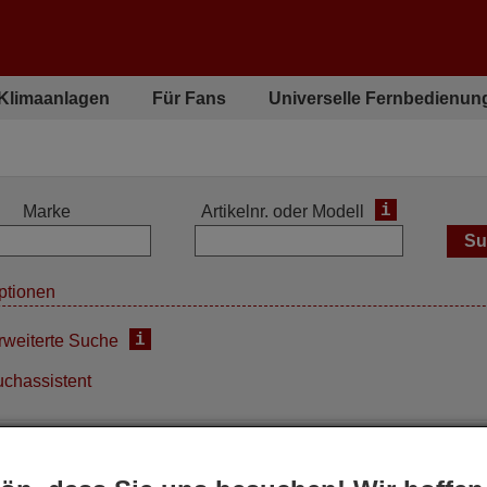
 Klimaanlagen
Für Fans
Universelle Fernbedienun
i
Marke
Artikelnr. oder Modell
ptionen
i
rweiterte Suche
chassistent
ktionen des Originals zu 100% zu übernehmen