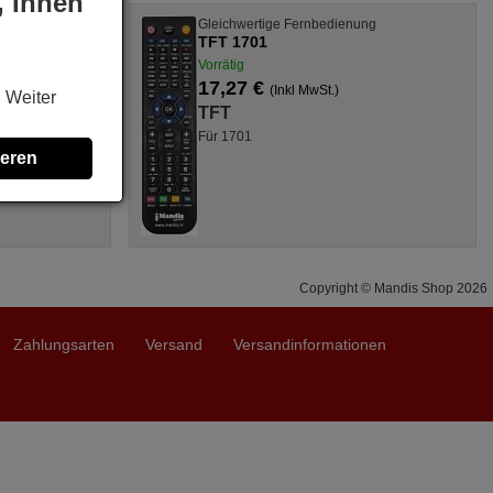
, Ihnen
ng
Gleichwertige Fernbedienung
TFT 1701
Vorrätig
17,27 €
(Inkl MwSt.)
. Weiter
TFT
Für 1701
ieren
Copyright © Mandis Shop 2026
Zahlungsarten
Versand
Versandinformationen