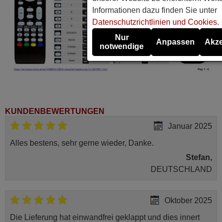
Informationen dazu finden Sie unter
Datenschutzrichtlinien und Cookies
.
Nur
Anpassen
Akze
notwendige
KUNDENBEWERTUNGEN
Januar 2025
Alles bestens, sehr gerne wieder, Danke.
Stefan,
DEUTSCHLAND
Oktober 2025
Die Lieferung hat einwandfrei geklappt und dies innert