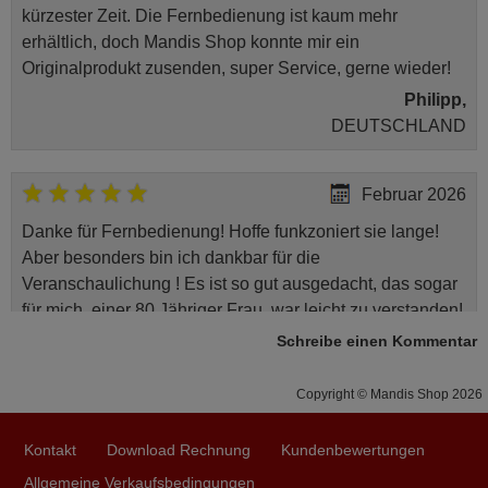
kürzester Zeit. Die Fernbedienung ist kaum mehr
erhältlich, doch Mandis Shop konnte mir ein
Originalprodukt zusenden, super Service, gerne wieder!
Philipp,
DEUTSCHLAND
Februar 2026
Danke für Fernbedienung! Hoffe funkzoniert sie lange!
Aber besonders bin ich dankbar für die
Veranschaulichung ! Es ist so gut ausgedacht, das sogar
für mich, einer 80 Jähriger Frau, war leicht zu verstanden!
Schreibe einen Kommentar
Larysa,
DEUTSCHLAND
Copyright © Mandis Shop 2026
2024
Kontakt
Download Rechnung
Kundenbewertungen
alles genau so wie beschrieben ,und schnelle lieferung
Allgemeine Verkaufsbedingungen