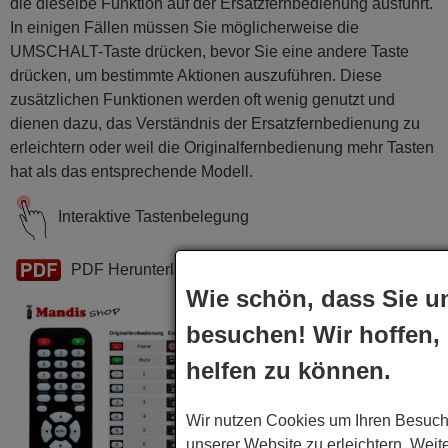
die dieselbe Funktion auf der Ersatzfernbedienung ausführt.
In einigen Fällen müssen Sie möglicherweise die
UMSCHALT-Taste drücken, bevor Sie eine andere Taste
drücken, um bestimmte Aktionen auszuführen. Diese
zusätzlichen Funktionen werden oft wenig genutzt und
dienen dazu, das Verständnis der Ersatzfernbedienung zu
erleichtern oder weil die Originalfernbedienung mehr Tasten
hat als das entsprechende Modell.
Interaktive Tastenbelegung
PDF Herunterladen
Wie schön, dass Sie u
besuchen! Wir hoffen,
helfen zu können.
Wir nutzen Cookies um Ihren Besuch
unserer Website zu erleichtern. Weit