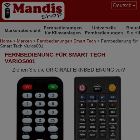
Fernbedienungen
Universelle
Brauc
Markenübersicht
für Klimaanlagen
Fernbedienungen
Sie Hi
Home
>
Marken
>
Fernbedienungen Smart Tech
> Fernbedienung für
Smart Tech Varios001
FERNBEDIENUNG FÜR SMART TECH
VARIOS001
Ziehen Sie die ORIGINALFERNBEDIENUNG vor?