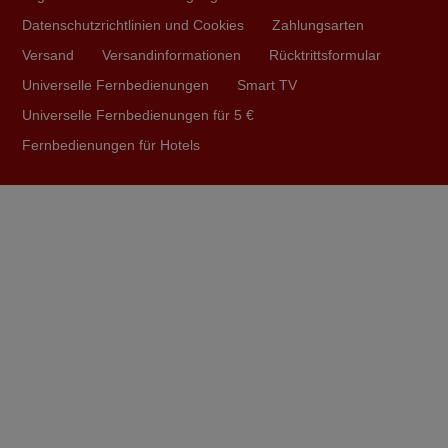
.immer wieder gerne
Datenschutzrichtlinien und Cookies
Zahlungsarten
Jens-Peter,
Versand
Versandinformationen
Rücktrittsformular
DEUTSCHLAND
Universelle Fernbedienungen
Smart TV
Universelle Fernbedienungen für 5 €
August 2024
Fernbedienungen für Hotels
Die Lieferung erfolgte prompt. Die Fernbedienung
funktioniert einwandfrei. Die Anlage ist wie neu, obwohl
sie schon ca. 27 Jahre alt ist.
Gisela,
DEUTSCHLAND
November 2025
Guten Tag Die Fernbedienung ist angekommen und wir
konnten sie ohne Probleme in Betrieb nehmen. Top.
Vielen Herzlichen Dank für Ihr Entgegenkommen und die
neue Programmierung der Fernbedienung. Freundliche