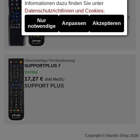
Informationen dazu finden Sie unter
17,27 €
(Inkl MwSt.)
Datenschutzrichtlinien und Cookies
.
SUPPORT PLUS
Für BST 2104, 70 BSA 06, CEPMC14T, CEP2110T,
Nur
Anpassen
Akzeptieren
C14PTX, C1TXR, C 20 BG 2 TXN, C28CW3TX,
notwendige
CM20MNTX, CM20TXT, CM28SWTX,
CM32SWTX, ...
Gleichwertige Fernbedienung
SUPPORTPLUS 7
Vorrätig
17,27 €
(Inkl MwSt.)
SUPPORT PLUS
Copyright © Mandis Shop 2026