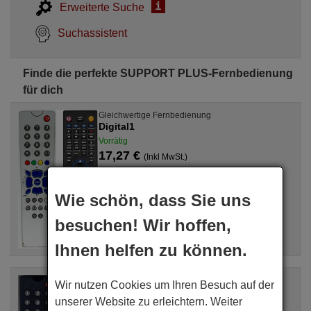
i
Erweiterte Suche
Suchassistent
Finde die perfekte SUPPORT PLUS-Fernbedienung
für dich
Gleichwertige Fernbedienung
Digital1
Vorrätig
17,27 €
(Inkl MwSt.)
SUPPORT PLUS
Für TM 3603, TS 55
Wie schön, dass Sie uns
besuchen! Wir hoffen,
Ihnen helfen zu können.
Gleichwertige Fernbedienung
Wir nutzen Cookies um Ihren Besuch auf der
TM3602
unserer Website zu erleichtern. Weiter
Vorrätig