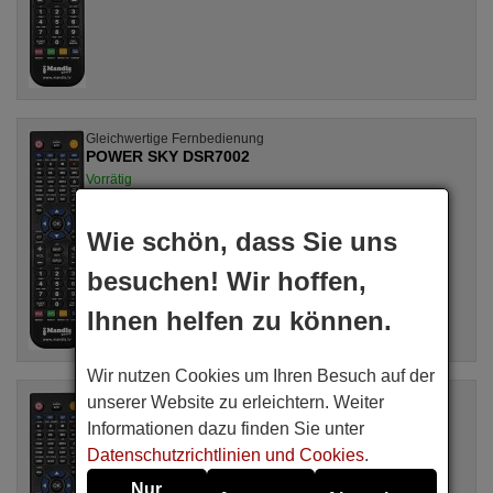
Gleichwertige Fernbedienung
POWER SKY DSR7002
Vorrätig
16,94 €
(Inkl MwSt.)
POWER SKY
Wie schön, dass Sie uns
Für DSR 7002, DSR7002
besuchen! Wir hoffen,
Ihnen helfen zu können.
Wir nutzen Cookies um Ihren Besuch auf der
unserer Website zu erleichtern. Weiter
Gleichwertige Fernbedienung
POWER SKY DSR7001
Informationen dazu finden Sie unter
Vorrätig
Datenschutzrichtlinien und Cookies
.
16,94 €
(Inkl MwSt.)
Nur
POWER SKY