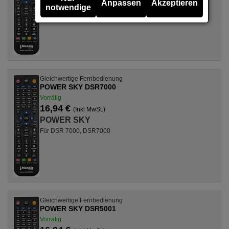
Anpassen
Akzeptieren
notwendige
Für DSR 7001, DSR7001
Gleichwertige Fernbedienung
POWER SKY DSR7000
Vorrätig
16,94 €
(Inkl MwSt.)
POWER SKY
Für DSR 7000, DSR7000
Gleichwertige Fernbedienung
POWER SKY DSR5001
Vorrätig