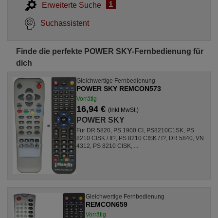
i
Erweiterte Suche
Suchassistent
Finde die perfekte POWER SKY-Fernbedienung für
dich
Gleichwertige Fernbedienung
POWER SKY REMCON573
Vorrätig
16,94 €
(Inkl MwSt.)
POWER SKY
Für DR 5820, PS 1900 CI, PS8210C1SK, PS
8210 CISK / II?, PS 8210 CISK / I?, DR 5840, VN
4312, PS 8210 CISK, ...
Gleichwertige Fernbedienung
REMCON659
Vorrätig