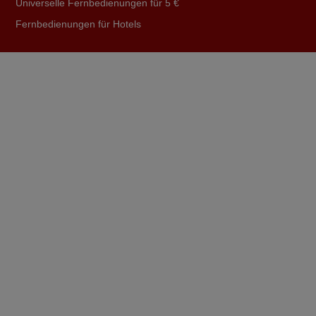
Universelle Fernbedienungen für 5 €
Fernbedienungen für Hotels
November 2025
Guten Tag Die Fernbedienung ist angekommen und wir
konnten sie ohne Probleme in Betrieb nehmen. Top.
Vielen Herzlichen Dank für Ihr Entgegenkommen und die
neue Programmierung der Fernbedienung. Freundliche
Grüsse
Marcel,
SCHWEIZ
2025
Hat alles perfekt funktioniert, danke.
Eb,
DEUTSCHLAND
2024