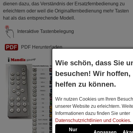
dienen dazu, das Verständnis der Ersatzfernbedienung zu
erleichtern oder weil die Originalfernbedienung mehr Tasten
hat als das entsprechende Modell.
Interaktive Tastenbelegung
PDF Herunterladen
Wie schön, dass Sie u
besuchen! Wir hoffen,
helfen zu können.
Wir nutzen Cookies um Ihren Besuch
unserer Website zu erleichtern. Weit
Informationen dazu finden Sie unter
Datenschutzrichtlinien und Cookies
.
Nur
Anpassen
Akze