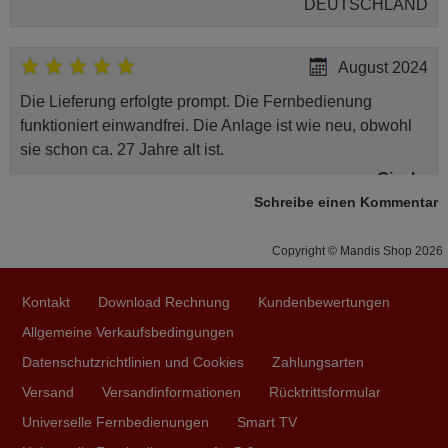
DEUTSCHLAND
August 2024
Die Lieferung erfolgte prompt. Die Fernbedienung
funktioniert einwandfrei. Die Anlage ist wie neu, obwohl
sie schon ca. 27 Jahre alt ist.
Gisela,
Schreibe einen Kommentar
DEUTSCHLAND
Copyright © Mandis Shop 2026
Oktober 2025
Die Lieferung hat einwandfrei geklappt und dies innert
Kontakt
Download Rechnung
Kundenbewertungen
kürzester Zeit. Die Fernbedienung ist kaum mehr
Allgemeine Verkaufsbedingungen
erhältlich, doch Mandis Shop konnte mir ein
Datenschutzrichtlinien und Cookies
Zahlungsarten
Originalprodukt zusenden, super Service, gerne wieder!
Versand
Versandinformationen
Rücktrittsformular
Philipp,
Universelle Fernbedienungen
Smart TV
DEUTSCHLAND