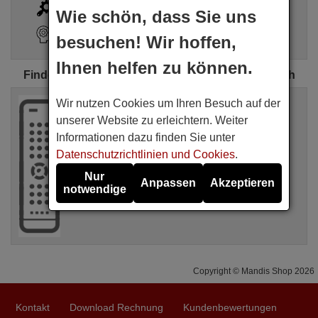
i
Erweiterte Suche
Wie schön, dass Sie uns
Suchassistent
besuchen! Wir hoffen,
Ihnen helfen zu können.
Finde die perfekte Dukane-Fernbedienung für dich
Originalfernbedienung
Wir nutzen Cookies um Ihren Besuch auf der
DUKANE HL02208
unserer Website zu erleichtern. Weiter
Vorrätig
Informationen dazu finden Sie unter
44,49 €
(Inkl MwSt.)
Datenschutzrichtlinien und Cookies
.
Dukane
Für 8755DRJ (IMAGEPRO8755DRJ), 8755D
Nur
Anpassen
Akzeptieren
(IMAGEPRO8755D), 8065 (IMAGEPRO8065),
notwendige
IMAGEPRO8065 8065
Copyright © Mandis Shop 2026
Kontakt
Download Rechnung
Kundenbewertungen