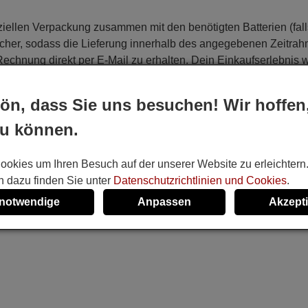
eziellen Verpackung zusammen mit den benötigten Batterien (fal
sicher, sodass die Lieferung innerhalb des angegebenen Zeitra
e Rechnung direkt per E-Mail zu erhalten. Dein Einkaufserlebnis 
ön, dass Sie uns besuchen! Wir hoffen
on Modellen wie:
zu können.
ookies um Ihren Besuch auf der unserer Website zu erleichtern
n dazu finden Sie unter
Datenschutzrichtlinien und Cookies
.
ung
 notwendige
Anpassen
Akzept
en