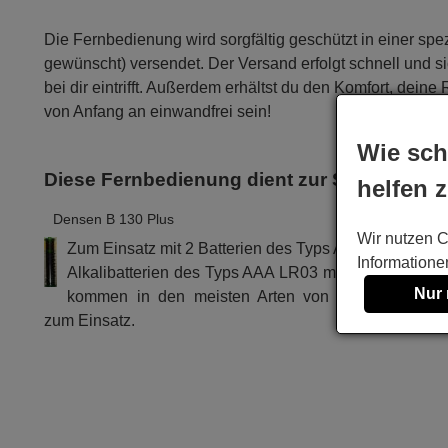
Die Fernbedienung wird sorgfältig geschützt in einer sp
gewünscht) versendet. Der Versand erfolgt schnell und 
bei dir eintrifft. Außerdem erhältst du den Komfort, dein
von Anfang an einwandfrei sein!
Wie sch
Diese Fernbedienung dient zur Steuerung v
helfen 
Densen B 130 Plus
Wir nutzen C
Zum Einsatz mit 2 Batterien des Typs AAA
Informatione
Alkalibatterien des Typs AAA LR03 mit 1,5 V Spann
Nur
kommen in den meisten Arten von Fernbedienung
zum Einsatz.