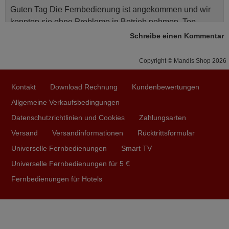
Guten Tag Die Fernbedienung ist angekommen und wir
konnten sie ohne Probleme in Betrieb nehmen. Top.
Vielen Herzlichen Dank für Ihr Entgegenkommen und die
Schreibe einen Kommentar
neue Programmierung der Fernbedienung. Freundliche
Grüsse
Copyright © Mandis Shop 2026
Marcel,
SCHWEIZ
Kontakt
Download Rechnung
Kundenbewertungen
Allgemeine Verkaufsbedingungen
2024
Datenschutzrichtlinien und Cookies
Zahlungsarten
Versand
Versandinformationen
Rücktrittsformular
alles genau so wie beschrieben ,und schnelle lieferung
.immer wieder gerne
Universelle Fernbedienungen
Smart TV
Jens-Peter,
Universelle Fernbedienungen für 5 €
DEUTSCHLAND
Fernbedienungen für Hotels
Februar 2026
Danke für Fernbedienung! Hoffe funkzoniert sie lange!