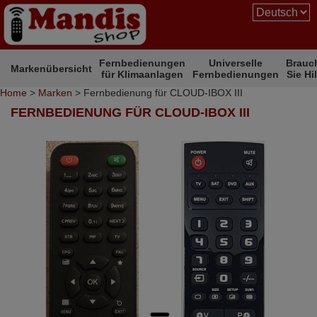
Fernbedienungen
Universelle
Brauc
Markenübersicht
für Klimaanlagen
Fernbedienungen
Sie Hi
Home
>
Marken
> Fernbedienung für CLOUD-IBOX III
FERNBEDIENUNG FÜR CLOUD-IBOX III