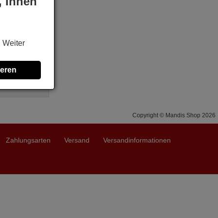
, Ihnen
. Weiter
Z1002BE3,
324009),
A12YV,
ieren
 MS30,
..
Copyright © Mandis Shop 2026
Zahlungsarten
Versand
Versandinformationen