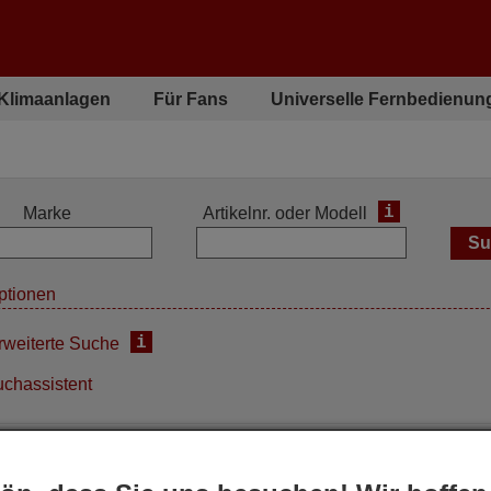
 Klimaanlagen
Für Fans
Universelle Fernbedienun
i
Marke
Artikelnr. oder Modell
ptionen
i
rweiterte Suche
chassistent
inalfernbedienung
Originalfernbedienung