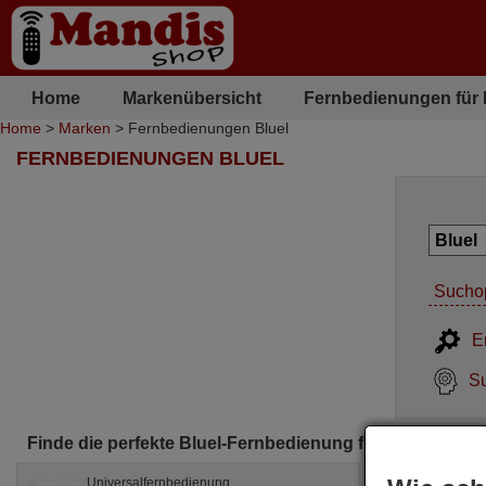
Home
Markenübersicht
Fernbedienungen für
Home
>
Marken
> Fernbedienungen Bluel
FERNBEDIENUNGEN BLUEL
Sucho
E
Su
Finde die perfekte Bluel-Fernbedienung für dich
Universalfernbedienung
Orig