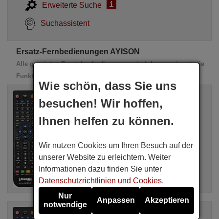
i
Erweiterte Suche
Suchassistent
Ersatz-Fernbedienungen AYISON
Alle gezeigten Ersatzfernbedienungen sind dazu geeignet, die
Funktionen des Originals zu 100% zu übernehmen
Wie schön, dass Sie uns
Gleichwertige Fernbedienung
besuchen! Wir hoffen,
AYISON VT 5100
Vorrätig
Ihnen helfen zu können.
16,94 €
(Inkl MwSt.)
AYISON
Für VT 5100
Wir nutzen Cookies um Ihren Besuch auf der
unserer Website zu erleichtern. Weiter
Informationen dazu finden Sie unter
Datenschutzrichtlinien und Cookies
.
Nur
Anpassen
Akzeptieren
notwendige
Gleichwertige Fernbedienung
AYISON VT 5100