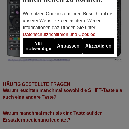
Wir nutzen Cookies um Ihren Besuch auf der
unserer Website zu erleichtern. Weiter
Informationen dazu finden Sie unter
Datenschutzrichtlinien und Cookies
.
Nur
Anpassen
Akzeptieren
notwendige
HÄUFIG GESTELLTE FRAGEN
Warum leuchten manchmal sowohl die SHIFT-Taste als
auch eine andere Taste?
Warum manchmal mehr als eine Taste auf der
Ersatzfernbedienung leuchtet?